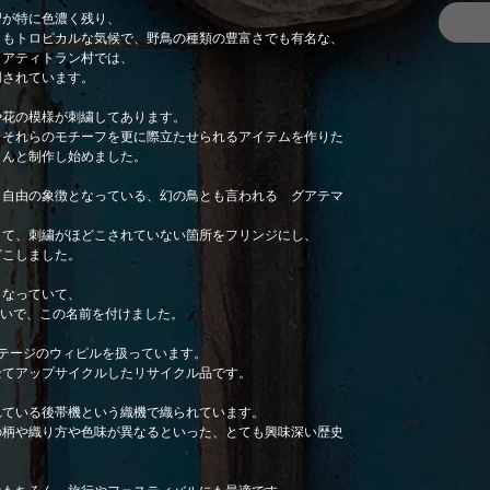
習が特に色濃く残り、
りもトロピカルな気候で、野鳥の種類の豊富さでも有名な、
・アティトラン村では、
用されています。
や花の模様が刺繍してあります。
、それらのモチーフを更に際立たせられるアイテムを作りた
さんと制作し始めました。
、自由の象徴となっている、幻の鳥とも言われる グアテマ
して、刺繍がほどこされていない箇所をフリンジにし、
どこしました。
となっていて、
合いで、この名前を付けました。
ンテージのウィピルを扱っています。
全てアップサイクルしたリサイクル品です。
れている後帯機という織機で織られています。
の柄や織り方や色味が異なるといった、とても興味深い歴史
はもちろん、旅行やフェスティバルにも最適です。