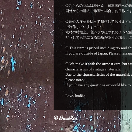
❍こちらの商品は税込＆ 日本国内への
国外からの購入ご希望の場合、お手数で
❍細心の注意を払って制作しております
で制作していますので、
素材の特性上、色ムラやほつれのような
どうしても気になる箇所があった場合、
❍ This item is priced including tax and sh
If you are outside of Japan, Please messag
❍ We make it with the utmost care, but we
characteristics of vintage materials.
Due to the characteristics of the material,
Please note.
If you have any questions or would like to 
Love, InaRio
© InaRio