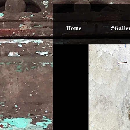
Home
​:*Galle