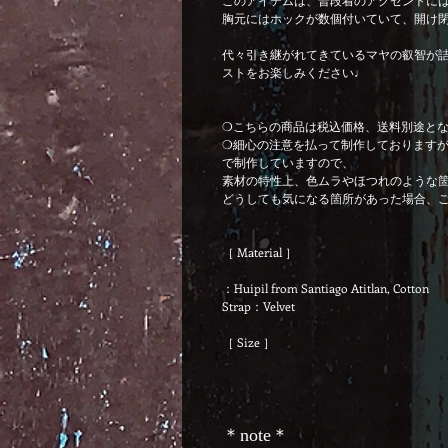
胸元にはホックが数個付いていて、開け
代々引き継がれてきているマヤの叡智が詰
ストをお楽しみください♩
❍こちらの商品は税込価格、送料別途と
❍細心の注意を払って制作しております
で制作していますので、
素材の特性上、色ムラやほつれのような
どうしても気になる箇所があった場合、
［ Material ］
：Huipil from Santiago Atitlan, Cotton
Strap：Velvet
［ Size ］
＊note＊