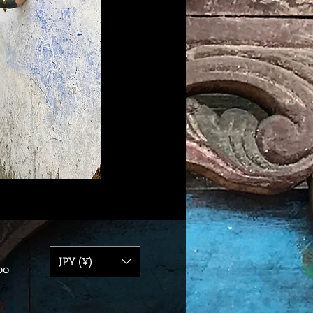
JPY (¥)
価
00
格
込み