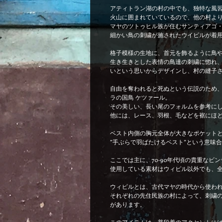
アティトラン湖の村の中でも、独特な風
火山に囲まれていているので、他の村よ
マヤのツトゥヒル族が住むサンティアゴ
細かい鳥の刺繍が施されたウイピルが着
格子模様の生地に、首元を飾るように鳥
生き生きとした表情の鳥達の刺繍に惚れ
いという思いからデザインし、村の縫子
自由を奪われると死ぬという伝説のため
ラの国鳥 ケツァール。
その美しい、長い尾のフォルムを参考に
他には、レース、羽根、毛などを裾にほ
ベスト内側の胸元全体が大きなポケット
”手ぶらで羽ばたけるベスト”という意味
ここでは主に、70-90年代頃の貴重なビ
使用している素材はウィピル以外でも、
ウィピルとは、古代マヤの時代から使わ
それぞれの先住民族の村によって、刺繍
があります。
このアイテムは、普段着のアクセントに