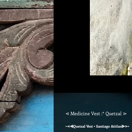
⋖ Medicine Vest :* Quetzal ⋗
•⋖⫷Quetzal Vest • Santiago Atitlan⫸⋗•