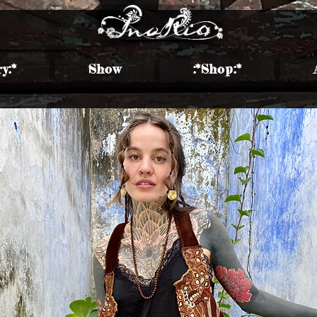
ry:*
Show
​:*Shop:*