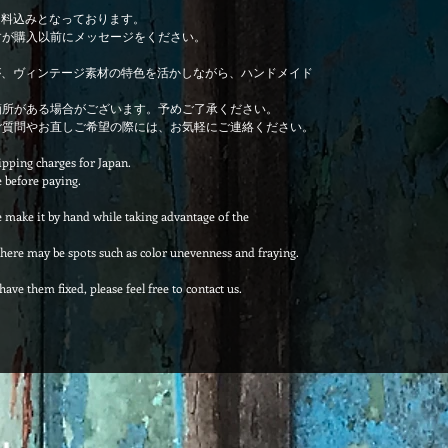
送料込みとなっております。
すが購入以前にメッセージをください。
が、ヴィンテージ素材の特色を活かしながら、ハンドメイド
箇所がある場合がございます。予めご了承ください。
ご質問やお直しご希望の際には、お気軽にご連絡ください。
ipping charges for Japan.
e before paying.
 make it by hand while taking advantage of the
 there may be spots such as color unevenness and fraying.
have them fixed, please feel free to contact us.