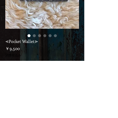
⋖Pocket Wallet⋗
価
￥9,500
格
消費税込み
Out of Stock
※こちらの価格には、消費税＆国内への送料がが含
まれております。
If it's overseas, please ask...
*with Vintage Embroidery
小さいながらも収納力抜群な Pocket Wallet★