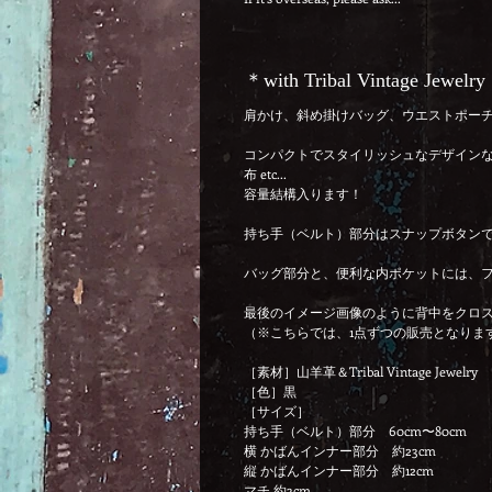
＊with Tribal Vintage Jewelry
肩かけ、斜め掛けバッグ、ウエストポー
コンパクトでスタイリッシュなデザインな
布 etc...
容量結構入ります！
持ち手（ベルト）部分はスナップボタン
バッグ部分と、便利な内ポケットには、
最後のイメージ画像のように背中をクロス
（※こちらでは、1点ずつの販売となりま
［素材］山羊革＆Tribal Vintage Jewelry
［色］黒
［サイズ］
持ち手（ベルト）部分 60cm〜80cm
横 かばんインナー部分 約23cm
縦 かばんインナー部分 約12cm
マチ 約3cm