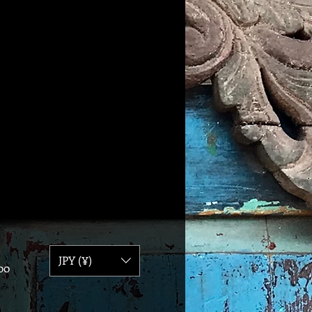
JPY (¥)
価
00
格
込み