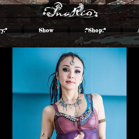
ry:*
Show
​:*Shop:*