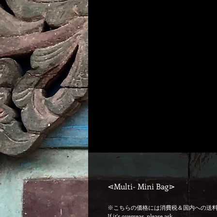
⋖Multi- Mini Bag⋗
※こちらの価格には消費税＆国内への送
If it's overseas, please ask...