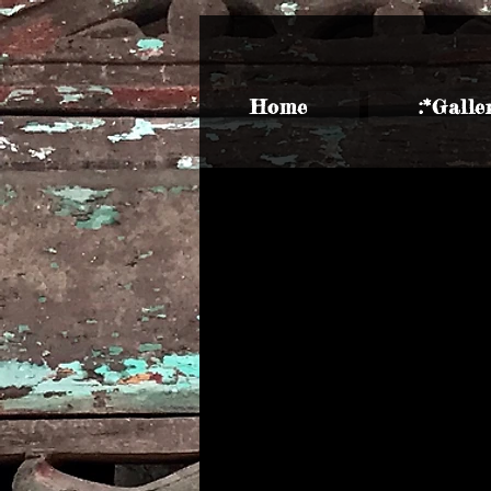
Home
​:*Galle