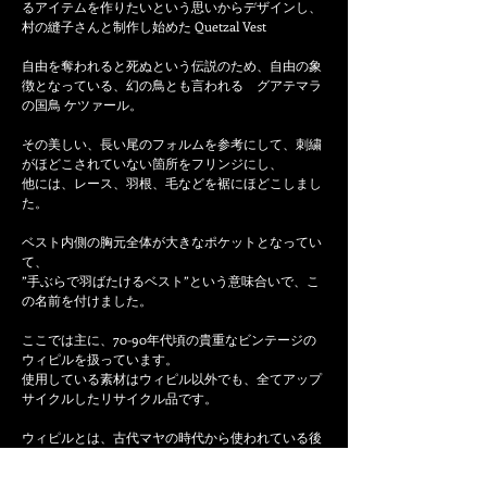
るアイテムを作りたいという思いからデザインし、
村の縫子さんと制作し始めた Quetzal Vest
自由を奪われると死ぬという伝説のため、自由の象
徴となっている、幻の鳥とも言われる グアテマラ
の国鳥 ケツァール。
その美しい、長い尾のフォルムを参考にして、刺繍
がほどこされていない箇所をフリンジにし、
他には、レース、羽根、毛などを裾にほどこしまし
た。
ベスト内側の胸元全体が大きなポケットとなってい
て、
”手ぶらで羽ばたけるベスト”という意味合いで、こ
の名前を付けました。
ここでは主に、70-90年代頃の貴重なビンテージの
ウィピルを扱っています。
使用している素材はウィピル以外でも、全てアップ
サイクルしたリサイクル品です。
ウィピルとは、古代マヤの時代から使われている後
帯機という織機で織られています。
それぞれの先住民族の村によって、刺繍の柄や織り