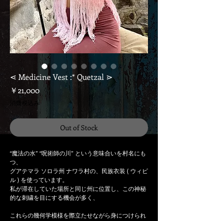
⋖ Medicine Vest :* Quetzal ⋗
価
￥21,000
格
消費税込み
Out of Stock
“魔法の水” “呪術師の川” という意味合いを村名にも
つ、
グアテマラ ソロラ州 ナワラ村の、民族衣装 ( ウィピ
ル ) を使っています。
私が滞在していた場所と同じ州に位置し、この神秘
的な刺繍を目にする機会が多く、
これらの幾何学模様を際立たせながら身につけられ